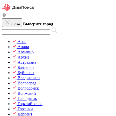
Выберите город
Close
Азов
Анапа
Армавир
Архыз
Астрахань
Балаково
Буйнакск
Владикавказ
Волгоград
Волгодонск
Волжский
Геленджик
Горячий ключ
Грозный
Дербент