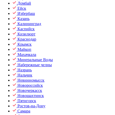
Домбай
Ейск
Избербаш
Казань
Калининград
Каспийск
Кизилюрт
Краснодар
Крымск
Майкоп
Махачкала
Минеральные Воды
Набережные челны
Назрань
Нальчик
Невинномысск
Новороссийск
Новочеркасск
Новошахтинск
Пятигорск
Ростов-на-Дону
Самара