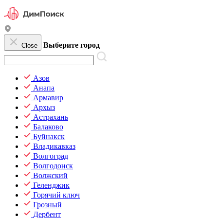
Выберите город
Close
Азов
Анапа
Армавир
Архыз
Астрахань
Балаково
Буйнакск
Владикавказ
Волгоград
Волгодонск
Волжский
Геленджик
Горячий ключ
Грозный
Дербент