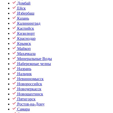
Домбай
Ейск
Избербаш
Казань
Калининград
Каспийск
Кизилюрт
Краснодар
Крымск
Майкоп
Махачкала
Минеральные Воды
Набережные челны
Назрань
Нальчик
Невинномысск
Новороссийск
Новочеркасск
Новошахтинск
Пятигорск
Ростов-на-Дону
Самара