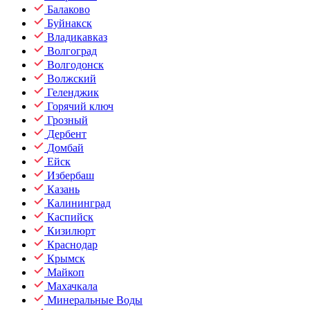
Балаково
Буйнакск
Владикавказ
Волгоград
Волгодонск
Волжский
Геленджик
Горячий ключ
Грозный
Дербент
Домбай
Ейск
Избербаш
Казань
Калининград
Каспийск
Кизилюрт
Краснодар
Крымск
Майкоп
Махачкала
Минеральные Воды