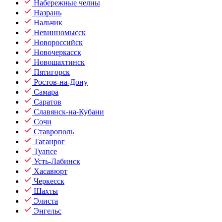
Набережные челны
Назрань
Нальчик
Невинномысск
Новороссийск
Новочеркасск
Новошахтинск
Пятигорск
Ростов-на-Дону
Самара
Саратов
Славянск-на-Кубани
Сочи
Ставрополь
Таганрог
Туапсе
Усть-Лабинск
Хасавюрт
Черкесск
Шахты
Элиста
Энгельс