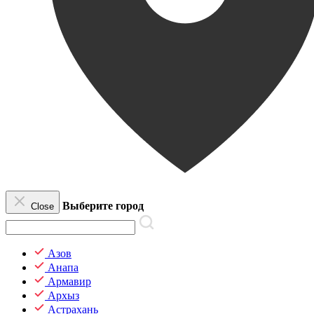
Выберите город
Close
Азов
Анапа
Армавир
Архыз
Астрахань