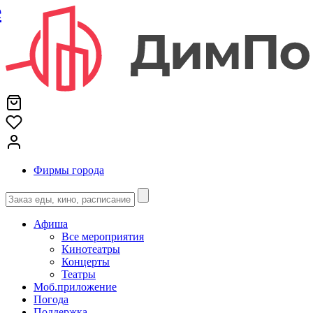
е
Фирмы города
Афиша
Все мероприятия
Кинотеатры
Концерты
Театры
Моб.приложение
Погода
Поддержка